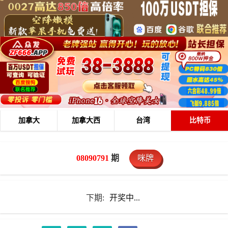
加拿大
加拿大西
台湾
比特币
08090791
期
咪牌
下期:
开奖中...