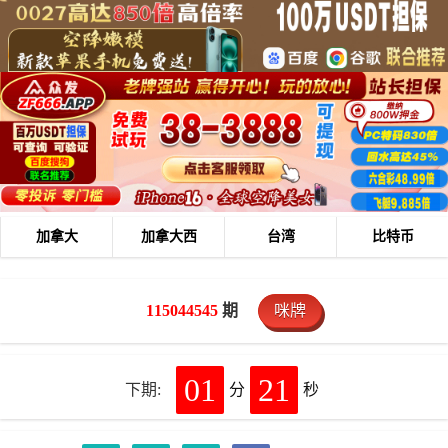
加拿大
加拿大西
台湾
比特币
115044545
期
咪牌
01
21
下期:
分
秒