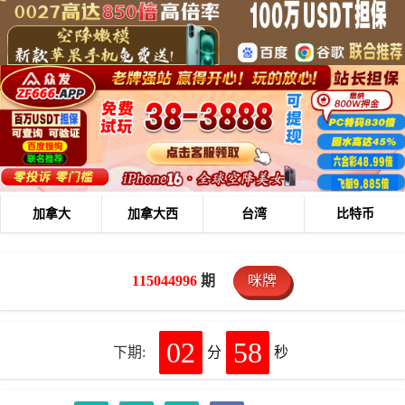
加拿大
加拿大西
台湾
比特币
115044996
期
咪牌
02
58
下期:
分
秒